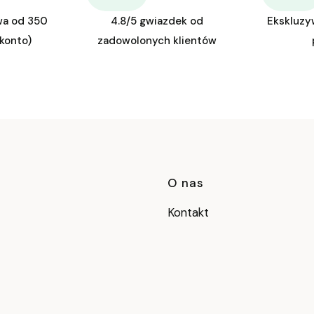
wa od 350
4.8/5 gwiazdek od
Ekskluzy
 konto)
zadowolonych klientów
Linki w stop
O nas
Kontakt