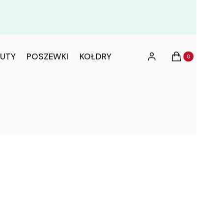
Produkty w ko
UTY
POSZEWKI
KOŁDRY
Zaloguj się
Koszyk