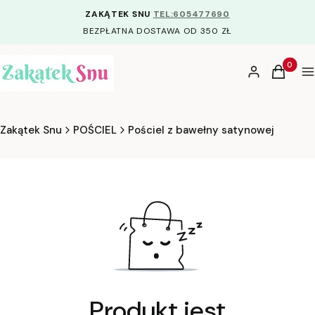
ZAKĄTEK SNU
TEL:605477690
BEZPŁATNA DOSTAWA OD 350 ZŁ
Produkty
Zaloguj się
Koszyk
M
Zakątek Snu
POŚCIEL
Pościel z bawełny satynowej
Produkt jest