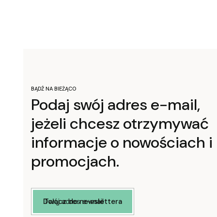
BĄDŹ NA BIEŻĄCO
Podaj swój adres e-mail,
jeżeli chcesz otrzymywać
informacje o nowościach i
promocjach.
Twój adres e-mail
Dołącz do newslettera