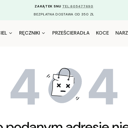
ZAKĄTEK SNU
TEL:605477690
BEZPŁATNA DOSTAWA OD 350 ZŁ
IEL
RĘCZNIKI
PRZEŚCIERADŁA
KOCE
NARZ
o podanym adresie nie 