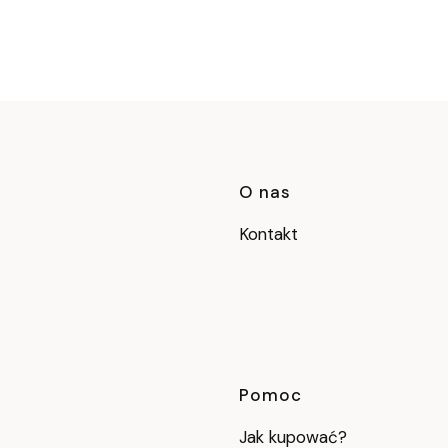
Linki w stop
O nas
Kontakt
Pomoc
Jak kupować?