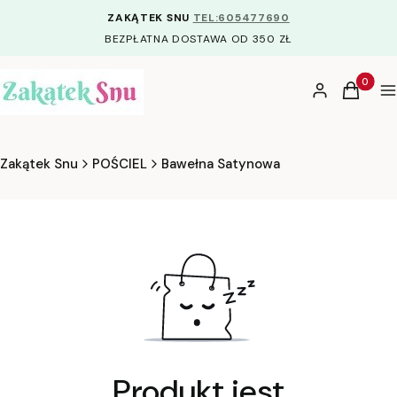
ZAKĄTEK SNU
TEL:605477690
BEZPŁATNA DOSTAWA OD 350 ZŁ
Produkty
Zaloguj się
Koszyk
M
Zakątek Snu
POŚCIEL
Bawełna Satynowa
Produkt jest