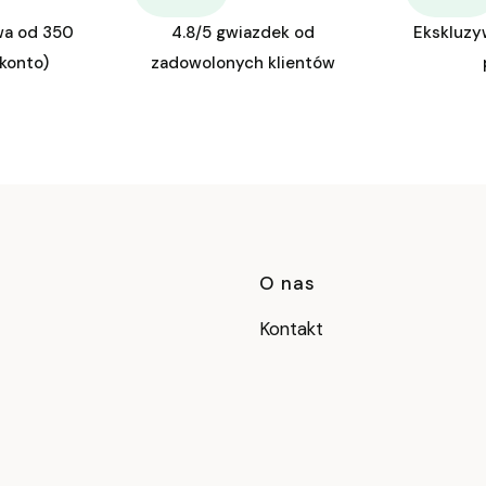
wa od 350
4.8/5 gwiazdek od
Ekskluzy
 konto)
zadowolonych klientów
Linki w stop
O nas
Kontakt