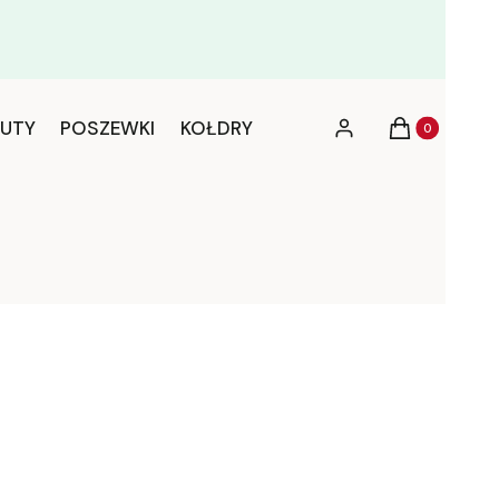
Produkty w ko
UTY
POSZEWKI
KOŁDRY
Zaloguj się
Koszyk