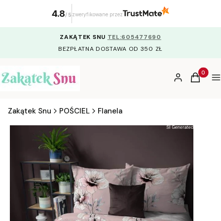
4.8
zweryfikowane przez
/
5
ZAKĄTEK SNU
TEL:605477690
BEZPŁATNA DOSTAWA OD 350 ZŁ
Produkty
Zaloguj się
Koszyk
M
Zakątek Snu
POŚCIEL
Flanela