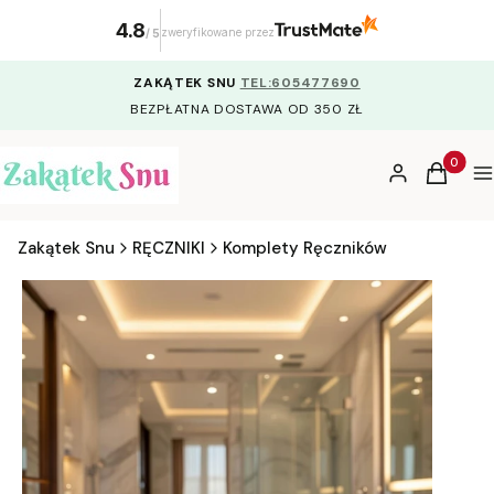
4.8
zweryfikowane przez
/
5
ZAKĄTEK SNU
TEL:605477690
BEZPŁATNA DOSTAWA OD 350 ZŁ
Produkty
Zaloguj się
Koszyk
M
Zakątek Snu
RĘCZNIKI
Komplety Ręczników