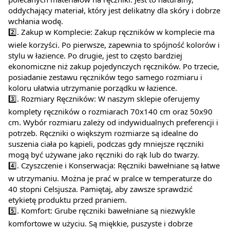
oddychający materiał, który jest delikatny dla skóry i dobrze
wchłania wodę.
2️⃣. Zakup w Komplecie: Zakup ręczników w komplecie ma
wiele korzyści. Po pierwsze, zapewnia to spójność kolorów i
stylu w łazience. Po drugie, jest to często bardziej
ekonomiczne niż zakup pojedynczych ręczników. Po trzecie,
posiadanie zestawu ręczników tego samego rozmiaru i
koloru ułatwia utrzymanie porządku w łazience.
3️⃣. Rozmiary Ręczników: W naszym sklepie oferujemy
komplety ręczników o rozmiarach 70x140 cm oraz 50x90
cm. Wybór rozmiaru zależy od indywidualnych preferencji i
potrzeb. Ręczniki o większym rozmiarze są idealne do
suszenia ciała po kąpieli, podczas gdy mniejsze ręczniki
mogą być używane jako ręczniki do rąk lub do twarzy.
4️⃣. Czyszczenie i Konserwacja: Ręczniki bawełniane są łatwe
w utrzymaniu. Można je prać w pralce w temperaturze do
40 stopni Celsjusza. Pamiętaj, aby zawsze sprawdzić
etykietę produktu przed praniem.
5️⃣. Komfort: Grube ręczniki bawełniane są niezwykle
komfortowe w użyciu. Są miękkie, puszyste i dobrze