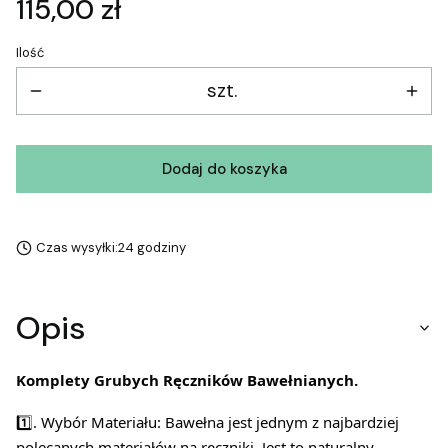
Cena
115,00 zł
Ilość
szt.
Dodaj do koszyka
Czas wysyłki:
24 godziny
Opis
Komplety Grubych Ręczników Bawełnianych.
1️⃣. Wybór Materiału: Bawełna jest jednym z najbardziej
polecanych materiałów na ręczniki. Jest to naturalny,