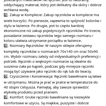
oddychający materiał, który jest delikatny dla skóry i dobrze
wchłania wodę.
2️⃣. Zakup w Komplecie: Zakup ręczników w komplecie ma
wiele korzyści. Po pierwsze, zapewnia to spójność kolorów i
stylu w łazience. Po drugie, jest to często bardziej
ekonomiczne niż zakup pojedynczych ręczników. Po trzecie,
posiadanie zestawu ręczników tego samego rozmiaru i
koloru ułatwia utrzymanie porządku w łazience.
3️⃣. Rozmiary Ręczników: W naszym sklepie oferujemy
komplety ręczników o rozmiarach 70x140 cm oraz 50x90
cm. Wybór rozmiaru zależy od indywidualnych preferencji i
potrzeb. Ręczniki o większym rozmiarze są idealne do
suszenia ciała po kąpieli, podczas gdy mniejsze ręczniki
mogą być używane jako ręczniki do rąk lub do twarzy.
4️⃣. Czyszczenie i Konserwacja: Ręczniki bawełniane są łatwe
w utrzymaniu. Można je prać w pralce w temperaturze do
40 stopni Celsjusza. Pamiętaj, aby zawsze sprawdzić
etykietę produktu przed praniem.
5️⃣. Komfort: Grube ręczniki bawełniane są niezwykle
komfortowe w użyciu. Są miękkie, puszyste i dobrze