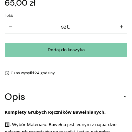
Cena
65,00 zł
Ilość
szt.
Dodaj do koszyka
Czas wysyłki:
24 godziny
Opis
Komplety Grubych Ręczników Bawełnianych.
1️⃣. Wybór Materiału: Bawełna jest jednym z najbardziej
polecanych materiałów na ręczniki. Jest to naturalny,