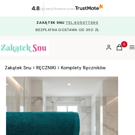
4.8
zweryfikowane przez
/
5
ZAKĄTEK SNU
TEL:605477690
BEZPŁATNA DOSTAWA OD 350 ZŁ
Produkty
Zaloguj się
Koszyk
M
Zakątek Snu
RĘCZNIKI
Komplety Ręczników