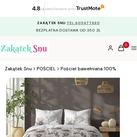
4.8
zweryfikowane przez
/
5
ZAKĄTEK SNU
TEL:605477690
BEZPŁATNA DOSTAWA OD 350 ZŁ
Produkty
Zaloguj się
Koszyk
M
Zakątek Snu
POŚCIEL
Pościel bawełniana 100%