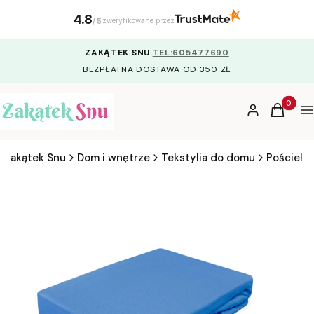
4.8
zweryfikowane przez
/
5
ZAKĄTEK SNU
TEL:605477690
BEZPŁATNA DOSTAWA OD 350 ZŁ
Produkty
Zaloguj się
Koszyk
M
Zakątek Snu
Dom i wnętrze
Tekstylia do domu
Pościel