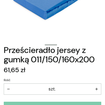
Prześcieradło jersey z
gumką 011/150/160x200
Cena
61,65 zł
Ilość
szt.