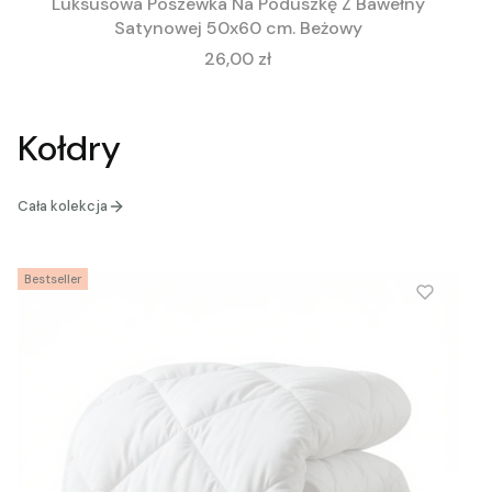
Luksusowa Poszewka Na Poduszkę Z Bawełny
Satynowej 50x60 cm. Beżowy
Cena
26,00 zł
Kołdry
Cała kolekcja
Bestseller