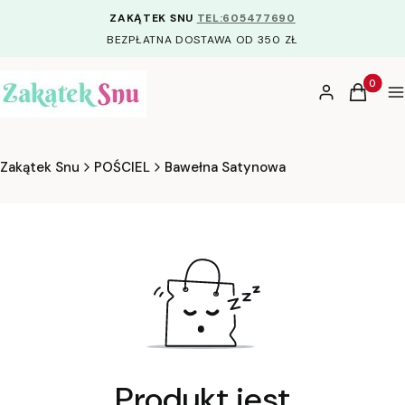
ZAKĄTEK SNU
TEL:605477690
BEZPŁATNA DOSTAWA OD 350 ZŁ
Produkty
Zaloguj się
Koszyk
M
Zakątek Snu
POŚCIEL
Bawełna Satynowa
Produkt jest